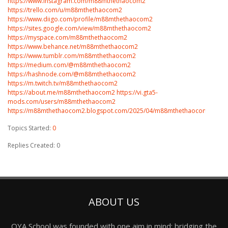
https://www.instagram.com/m88mthethaocom2
https://trello.com/u/m88mthethaocom2
https://www.diigo.com/profile/m88mthethaocom2
https://sites.google.com/view/m88mthethaocom2
https://myspace.com/m88mthethaocom2
https://www.behance.net/m88mthethaocom2
https://www.tumblr.com/m88mthethaocom2
https://medium.com/@m88mthethaocom2
https://hashnode.com/@m88mthethaocom2
https://m.twitch.tv/m88mthethaocom2
https://about.me/m88mthethaocom2
https://vi.gta5-
mods.com/users/m88mthethaocom2
https://m88mthethaocom2.blogspot.com/2025/04/m88mthethaocom2.html
Topics Started:
0
Replies Created: 0
ABOUT US
OYA School was founded with one aim in mind: bridging the