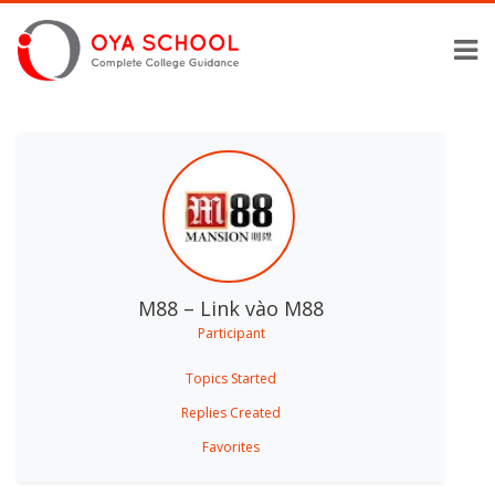
M88 – Link vào M88
Participant
Topics Started
Replies Created
Favorites