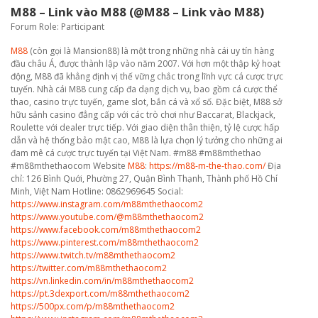
M88 – Link vào M88 (@M88 – Link vào M88)
Forum Role: Participant
M88
(còn gọi là Mansion88) là một trong những nhà cái uy tín hàng
đầu châu Á, được thành lập vào năm 2007. Với hơn một thập kỷ hoạt
động, M88 đã khẳng định vị thế vững chắc trong lĩnh vực cá cược trực
tuyến. Nhà cái M88 cung cấp đa dạng dịch vụ, bao gồm cá cược thể
thao, casino trực tuyến, game slot, bắn cá và xổ số. Đặc biệt, M88 sở
hữu sảnh casino đẳng cấp với các trò chơi như Baccarat, Blackjack,
Roulette với dealer trực tiếp. Với giao diện thân thiện, tỷ lệ cược hấp
dẫn và hệ thống bảo mật cao, M88 là lựa chọn lý tưởng cho những ai
đam mê cá cược trực tuyến tại Việt Nam. #m88 #m88mthethao
#m88mthethaocom Website
M88
:
https://m88-m-the-thao.com/
Địa
chỉ: 126 Bình Quới, Phường 27, Quận Bình Thạnh, Thành phố Hồ Chí
Minh, Việt Nam Hotline: 0862969645 Social:
https://www.instagram.com/m88mthethaocom2
https://www.youtube.com/@m88mthethaocom2
https://www.facebook.com/m88mthethaocom2
https://www.pinterest.com/m88mthethaocom2
https://www.twitch.tv/m88mthethaocom2
https://twitter.com/m88mthethaocom2
https://vn.linkedin.com/in/m88mthethaocom2
https://pt.3dexport.com/m88mthethaocom2
https://500px.com/p/m88mthethaocom2