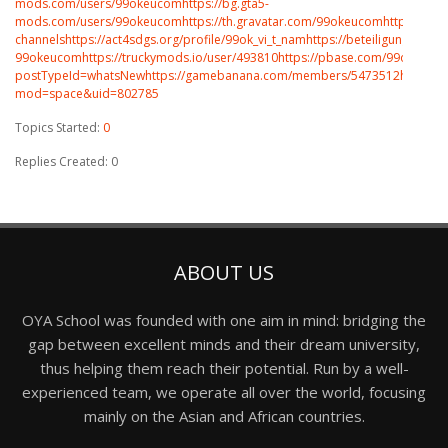
mods.com/users/99okeucom
https://bg.gta5-
mods.com/users/99okeucom
https://th.gravatar.com/99okeucom
https://ph
channels
https://act4sdgs.org/profile/99ok_vi_t_nam
https://beteiligung.stad
99okeucom
https://truckymods.io/user/493810
https://pbase.com/99okeucom
postTypeId=whatsNew
https://gamebanana.com/members/5473512
https:/
mod=space&uid=802785
Topics Started:
0
Replies Created: 0
ABOUT US
OYA School was founded with one aim in mind: bridging the
gap between excellent minds and their dream university,
thus helping them reach their potential. Run by a well-
experienced team, we operate all over the world, focusing
mainly on the Asian and African countries.