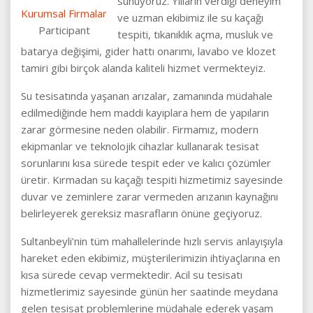
sunuyoruz. Yılların verdiği deneyim
Kurumsal Firmalar
ve uzman ekibimiz ile su kaçağı
Participant
tespiti, tıkanıklık açma, musluk ve
batarya değişimi, gider hattı onarımı, lavabo ve klozet
tamiri gibi birçok alanda kaliteli hizmet vermekteyiz.
Su tesisatında yaşanan arızalar, zamanında müdahale
edilmediğinde hem maddi kayıplara hem de yapıların
zarar görmesine neden olabilir. Firmamız, modern
ekipmanlar ve teknolojik cihazlar kullanarak tesisat
sorunlarını kısa sürede tespit eder ve kalıcı çözümler
üretir. Kırmadan su kaçağı tespiti hizmetimiz sayesinde
duvar ve zeminlere zarar vermeden arızanın kaynağını
belirleyerek gereksiz masrafların önüne geçiyoruz.
Sultanbeyli’nin tüm mahallelerinde hızlı servis anlayışıyla
hareket eden ekibimiz, müşterilerimizin ihtiyaçlarına en
kısa sürede cevap vermektedir. Acil su tesisatı
hizmetlerimiz sayesinde günün her saatinde meydana
gelen tesisat problemlerine müdahale ederek yaşam