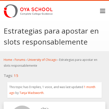
Estrategias para apostar en
slots responsablemente
Home
›
Forums
›
University of Chicago
›
Estrategias para apostar en
slots responsablemente
Tags:
15
This topic has 0 replies, 1 voice, and was last updated
1 month
ago
by
Tanja Wadsworth
.
<br>