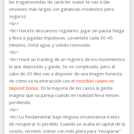
las tragamonedas de carácter suave te van a dar
sesiones más largas con ganancias modestos pero
seguros.
<br>
<br>Hacete descansos regulares. Jugar sin pausa fatiga
y lleva a jugadas impulsivas. Levantate cada 30-45
minutos, tomá agua, y volvés renovado.
<br>
<br>Hacé un tracking de un registro de los movimientos
lo que depositás y ganás. Se ve complicado, pero al
cabo de 30 días vas a disponer de una imagen honesta
de cómo va tu interacción con el
mostbet casino no
deposit bonus
. En la mayoría de los casos la gente
imagina que va pareja cuando en realidad lleva meses
perdiendo.
<br>
<br>Lo fundamental: bajo ninguna circunstancia trates
de recuperar lo perdido. Cuando se acaba el capital de la
sesión, terminó. Volver con más plata para “recuperar”