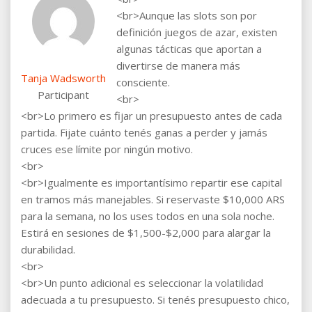
<br>Aunque las slots son por
definición juegos de azar, existen
algunas tácticas que aportan a
divertirse de manera más
Tanja Wadsworth
consciente.
Participant
<br>
<br>Lo primero es fijar un presupuesto antes de cada
partida. Fijate cuánto tenés ganas a perder y jamás
cruces ese límite por ningún motivo.
<br>
<br>Igualmente es importantísimo repartir ese capital
en tramos más manejables. Si reservaste $10,000 ARS
para la semana, no los uses todos en una sola noche.
Estirá en sesiones de $1,500-$2,000 para alargar la
durabilidad.
<br>
<br>Un punto adicional es seleccionar la volatilidad
adecuada a tu presupuesto. Si tenés presupuesto chico,