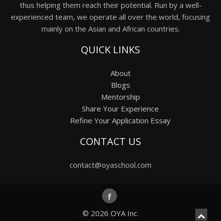
thus helping them reach their potential. Run by a well-
experienced team, we operate all over the world, focusing
mainly on the Asian and African countries.
QUICK LINKS
About
Blogs
Mentorship
Share Your Experience
Refine Your Application Essay
CONTACT US
contact@oyaschool.com
© 2026
OYA Inc.